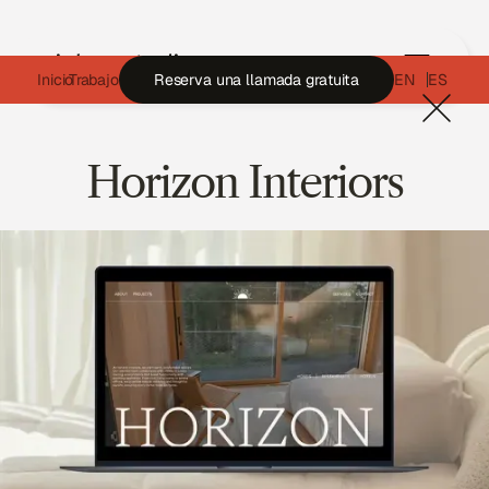
Inicio
Trabajo
Reserva una llamada gratuita
EN
ES
Horizon Interiors